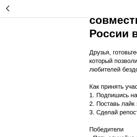
Розыгры
совмест
России 
Друзья, готовь
который позволи
любителей безд
Как принять уча
1. Подпишись н
2. Поставь лайк 
3. Сделай репос
Победители