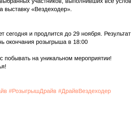
 выбранных участников, выполнивших все услов
а выставку «Вездеходер».
ует сегодня и продлится до 29 ноября. Результа
ь окончания розыгрыша в 18:00
с побывать на уникальном мероприятии!
ья!
айв
#РозыгрышДрайв
#ДрайвВездеходер