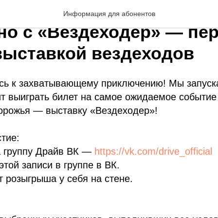
ш от телеканала Драйв
Информация для абонентов
но с «Вездеходер» — пер
выставкой вездеходов
тесь к захватывающему приключению! Мы запус
т выиграть билет на самое ожидаемое событие
орожья — выставку «Вездеходер»!
стие:
а группу Драйв ВК —
https://vk.com/drive_official
этой записи в группе в ВК.
т розыгрыша у себя на стене.