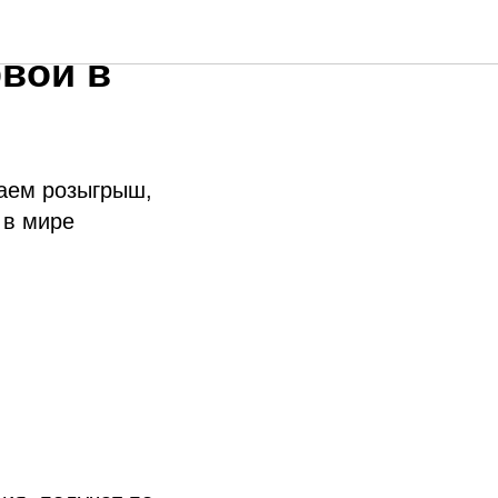
вой в
каем розыгрыш,
 в мире